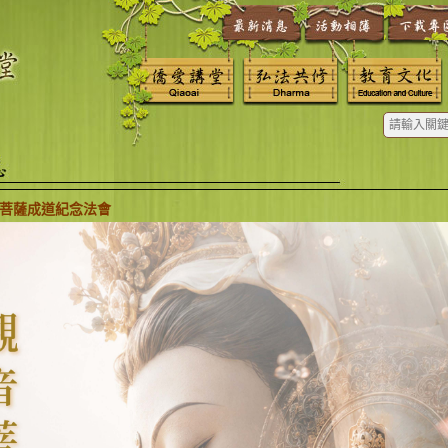
 觀音菩薩成道紀念法會